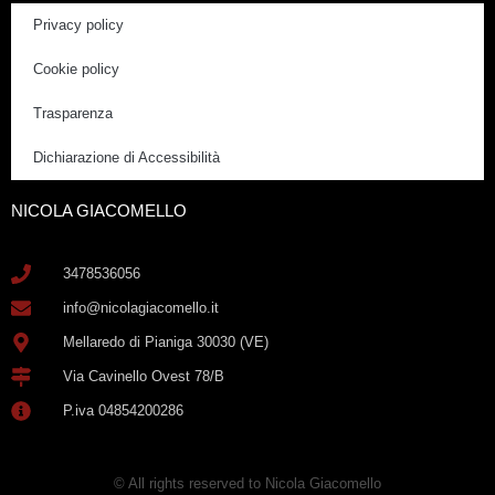
Privacy policy
Cookie policy
Trasparenza
Dichiarazione di Accessibilità
NICOLA GIACOMELLO
3478536056
info@nicolagiacomello.it
Mellaredo di Pianiga 30030 (VE)
Via Cavinello Ovest 78/B
P.iva 04854200286
© All rights reserved to Nicola Giacomello